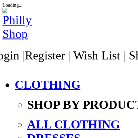
Loading...
ogin
|
Register
|
Wish List
|
S
CLOTHING
SHOP BY PRODUC
ALL CLOTHING