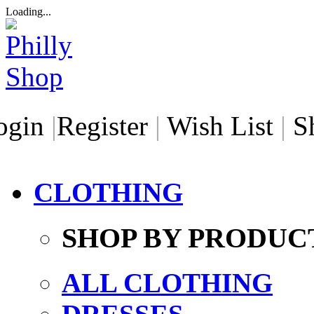
Loading...
ogin
|
Register
|
Wish List
|
S
CLOTHING
SHOP BY PRODUC
ALL CLOTHING