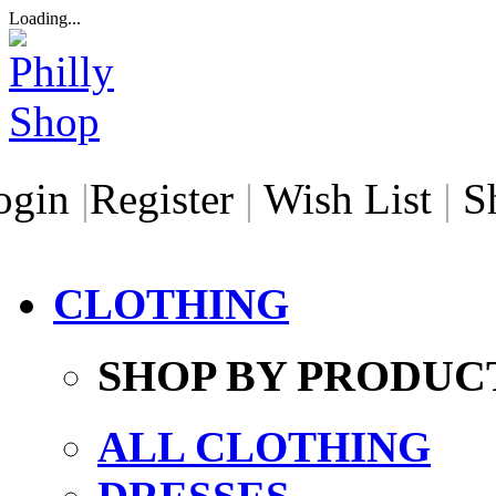
Loading...
ogin
|
Register
|
Wish List
|
S
CLOTHING
SHOP BY PRODUC
ALL CLOTHING