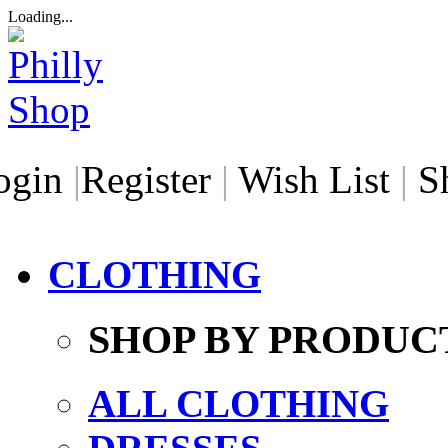
Loading...
ogin
|
Register
|
Wish List
|
S
CLOTHING
SHOP BY PRODUC
ALL CLOTHING