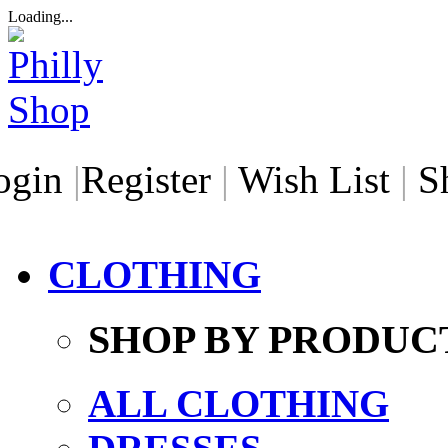
Loading...
ogin
|
Register
|
Wish List
|
S
CLOTHING
SHOP BY PRODUC
ALL CLOTHING