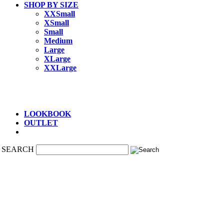
SHOP BY SIZE
XXSmall
XSmall
Small
Medium
Large
XLarge
XXLarge
LOOKBOOK
OUTLET
SEARCH