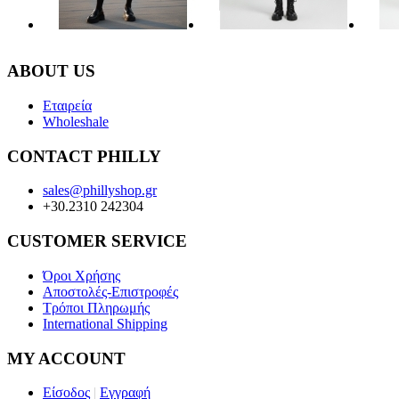
ABOUT US
Εταιρεία
Wholeshale
CONTACT PHILLY
sales@phillyshop.gr
+30.2310 242304
CUSTOMER SERVICE
Όροι Χρήσης
Αποστολές-Επιστροφές
Τρόποι Πληρωμής
International Shipping
MY ACCOUNT
Είσοδος
|
Εγγραφή