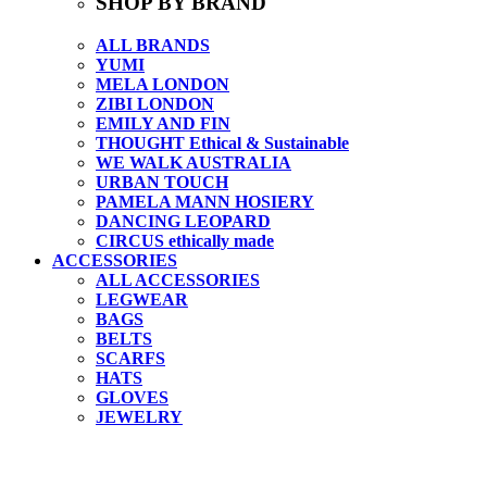
SHOP BY BRAND
ALL BRANDS
YUMI
MELA LONDON
ZIBI LONDON
EMILY AND FIN
THOUGHT Ethical & Sustainable
WE WALK AUSTRALIA
URBAN TOUCH
PAMELA MANN HOSIERY
DANCING LEOPARD
CIRCUS ethically made
ACCESSORIES
ALL ACCESSORIES
LEGWEAR
BAGS
BELTS
SCARFS
HATS
GLOVES
JEWELRY