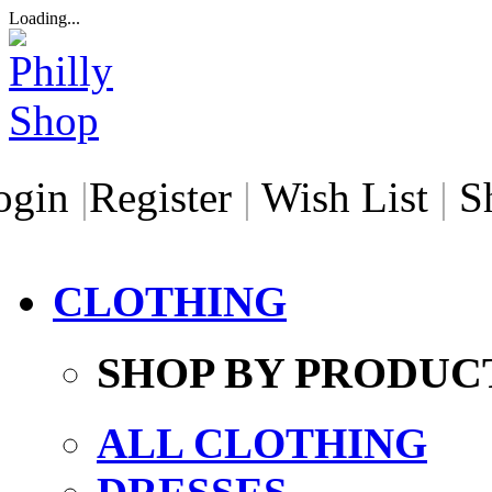
Loading...
ogin
|
Register
|
Wish List
|
S
CLOTHING
SHOP BY PRODUC
ALL CLOTHING