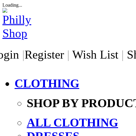
Loading...
ogin
|
Register
|
Wish List
|
S
CLOTHING
SHOP BY PRODUC
ALL CLOTHING