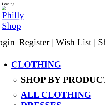
Loading...
ogin
|
Register
|
Wish List
|
S
CLOTHING
SHOP BY PRODUC
ALL CLOTHING